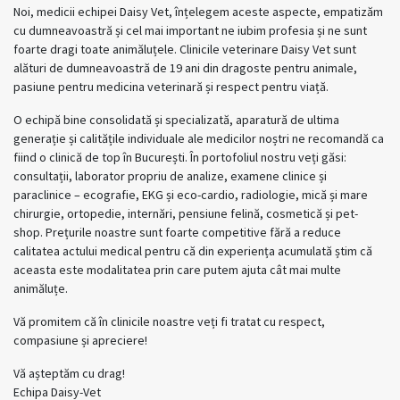
Noi, medicii echipei Daisy Vet, înțelegem aceste aspecte, empatizăm
cu dumneavoastră și cel mai important ne iubim profesia și ne sunt
foarte dragi toate animăluțele. Clinicile veterinare Daisy Vet sunt
alături de dumneavoastră de 19 ani din dragoste pentru animale,
pasiune pentru medicina veterinară și respect pentru viață.
O echipă bine consolidată și specializată, aparatură de ultima
generație și calitățile individuale ale medicilor noștri ne recomandă ca
fiind o clinică de top în București. În portofoliul nostru veți găsi:
consultații, laborator propriu de analize, examene clinice și
paraclinice – ecografie, EKG și eco-cardio, radiologie, mică și mare
chirurgie, ortopedie, internări, pensiune felină, cosmetică și pet-
shop. Prețurile noastre sunt foarte competitive fără a reduce
calitatea actului medical pentru că din experiența acumulată știm că
aceasta este modalitatea prin care putem ajuta cât mai multe
animăluțe.
Vă promitem că în clinicile noastre veți fi tratat cu respect,
compasiune și apreciere!
Vă așteptăm cu drag!
Echipa Daisy-Vet