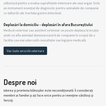
utilizează pentru a evalua suprafețele interioare ale unui organ. Este
un instrument esențial de diagnostic pentru animalele de companie
cu tulburări ale tractului gastro-intestinal.
Deplasări la domiciliu - deplasări în afara Bucureștiului
Medicul veterinar sau asistent veterinar se poate deplasa la locația
unde se afla animalul dumneavoastră de companie în scopul de a
facilita cea mai adecvată consultație sau îngrijire medicală.
Vezi toate serviciile veterinare
Despre noi
Iubirea și prietenia blănoșilor este necondiționată. Îi considerați
membrii ai familiei și ați face orice pentru a-i menține sănătoși și
fericiți.