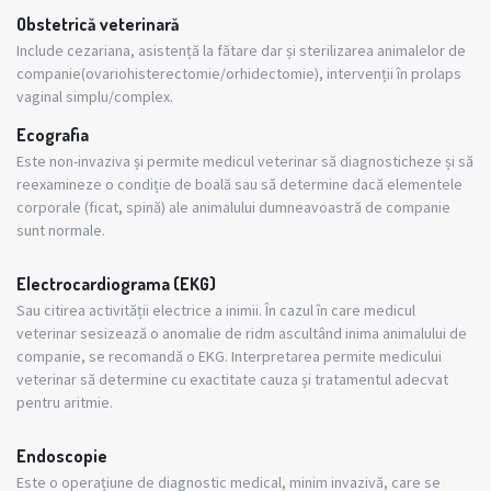
Obstetrică veterinară
Include cezariana, asistență la fătare dar și sterilizarea animalelor de
companie(ovariohisterectomie/orhidectomie), intervenții în prolaps
vaginal simplu/complex.
Ecografia
Este non-invaziva și permite medicul veterinar să diagnosticheze și să
reexamineze o condiție de boală sau să determine dacă elementele
corporale (ficat, spină) ale animalului dumneavoastră de companie
sunt normale.
Electrocardiograma (EKG)
Sau citirea activității electrice a inimii. În cazul în care medicul
veterinar sesizează o anomalie de ridm ascultând inima animalului de
companie, se recomandă o EKG. Interpretarea permite medicului
veterinar să determine cu exactitate cauza și tratamentul adecvat
pentru aritmie.
Endoscopie
Este o operațiune de diagnostic medical, minim invazivă, care se