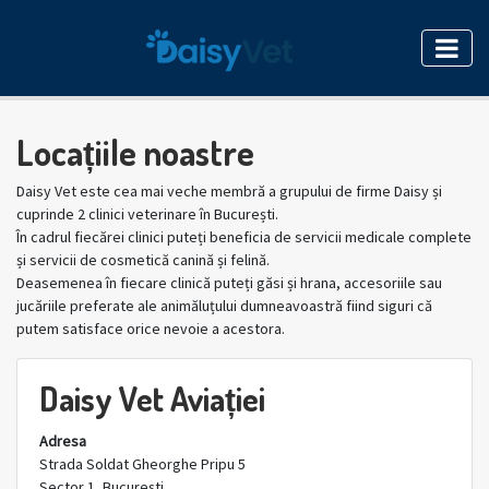
Locațiile noastre
Daisy Vet este cea mai veche membră a grupului de firme Daisy și
cuprinde 2 clinici veterinare în București.
În cadrul fiecărei clinici puteți beneficia de servicii medicale complete
și servicii de cosmetică canină și felină.
Deasemenea în fiecare clinică puteți găsi și hrana, accesoriile sau
jucăriile preferate ale animăluțului dumneavoastră fiind siguri că
putem satisface orice nevoie a acestora.
Daisy Vet Aviației
Adresa
Strada Soldat Gheorghe Pripu 5
Sector 1, București