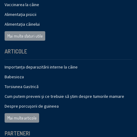
Vaccinarea la câine
Alimentația pisicii
Alimentația câinelui
Mai multe sfaturi utile
ARTICOLE
Importanța deparazitării interne la câine
Babesioza
Torsiunea Gastrică
Cum putem preveni și ce trebuie să știm despre tumorile mamare
Despre porcușorii de guineea
Mai multe articole
PARTENERI