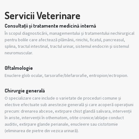
Servicii Veterinare
Consultații și tratamente medicină internă
În scopul diagnosticării, managementului și tratamentului nechirurgical
pentru bolile care afectează plămânii, rinichii, ficatul, pancreasul,
splina, tractul intestinal, tractul urinar, sistemul endocrin și sistemul
neuromuscular.
Oftalmologie
Enuclere glob ocular, tarsorafie/blefarorafie, entropion/ectropion.
Chirurgie generală
O specializare care include o varietate de proceduri comune și
elective efectuate sub anestezie generală și care acoperă operațiuni
precum: drenarea abcese, extirpare chist glandă salivara, intervenții
în ariste, intervenții în othematom, otite cronice/ablaţie conduct
auditiv, extirpare glande perianale, enucleere sau cistotomie
(eliminarea de pietre din vezica urinară).